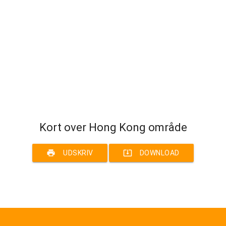
Kort over Hong Kong område
print
system_update_alt
UDSKRIV
DOWNLOAD