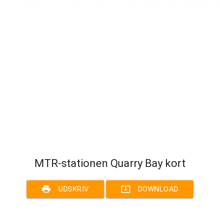
MTR-stationen Quarry Bay kort
print
system_update_alt
UDSKRIV
DOWNLOAD