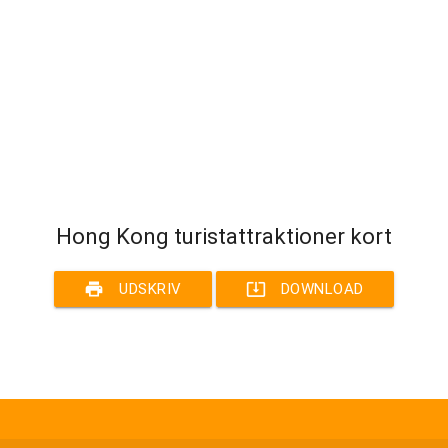
Hong Kong turistattraktioner kort
print
system_update_alt
UDSKRIV
DOWNLOAD