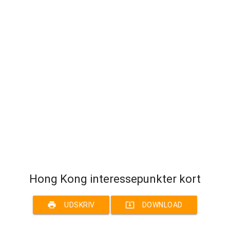
Hong Kong interessepunkter kort
print
system_update_alt
UDSKRIV
DOWNLOAD