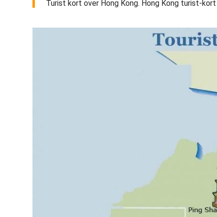
Turist kort over Hong Kong. Hong Kong turist-kort (K