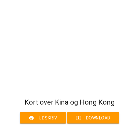
Kort over Kina og Hong Kong
print
system_update_alt
UDSKRIV
DOWNLOAD