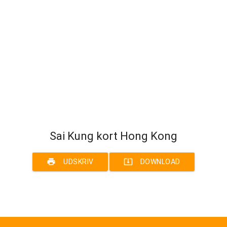
Sai Kung kort Hong Kong
print
system_update_alt
UDSKRIV
DOWNLOAD